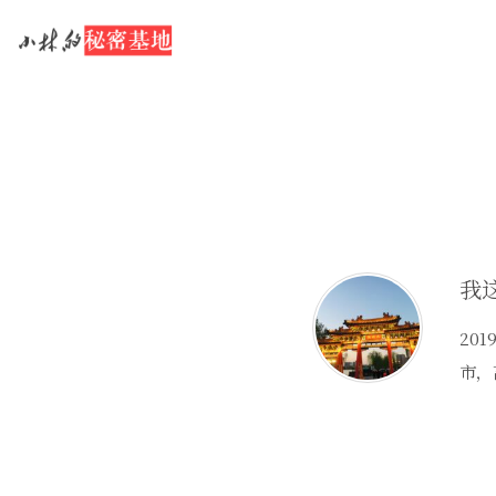
我
20
市，